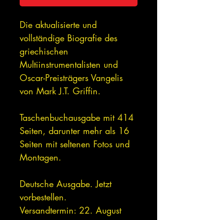
Die aktualisierte und
vollständige Biografie des
griechischen
Multiinstrumentalisten und
Oscar-Preisträgers Vangelis
von Mark J.T. Griffin.
Taschenbuchausgabe mit 414
Seiten, darunter mehr als 16
Seiten mit seltenen Fotos und
Montagen.
Deutsche Ausgabe. Jetzt
vorbestellen.
Versandtermin: 22. August