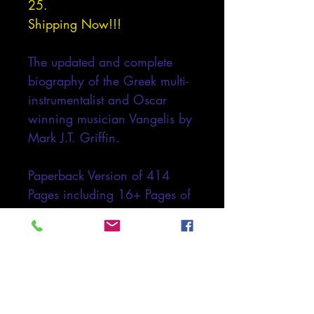
25.
Shipping Now!!!
The updated and complete
biography of the Greek multi-
instrumentalist and Oscar
winning musician Vangelis by
Mark J.T. Griffin.
Paperback Version of 414
Pages including 16+ Pages of
rare photographs and
montages.
German Version. Order
Now.
Shipping Now