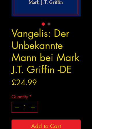
Vangelis: Der
Unbekannte
Mann bei Mark
J.T. Griffin -DE
Price
£24.99
Quantity
*
Add to Cart